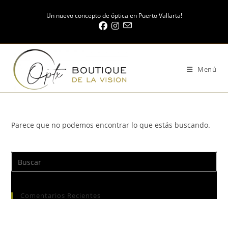
Saltar
Un nuevo concepto de óptica en Puerto Vallarta!
al
contenido
Menú
Parece que no podemos encontrar lo que estás buscando.
Pre
Es
to
Comentarios Recientes
clo
the
sea